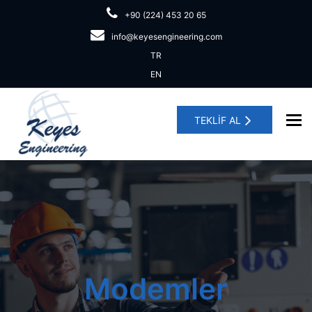
+90 (224) 453 20 65
info@keyesengineering.com
TR
EN
To
TEKLİF AL
Modemler