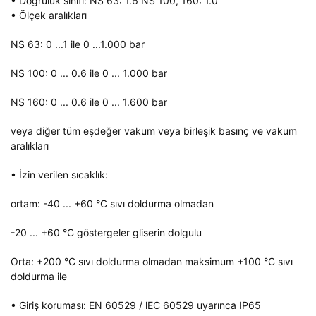
• Doğruluk sınıfı: NS 63: 1.6 NS 100, 160: 1.0
• Ölçek aralıkları
NS 63: 0 ...1 ile 0 ...1.000 bar
NS 100: 0 ... 0.6 ile 0 ... 1.000 bar
NS 160: 0 ... 0.6 ile 0 ... 1.600 bar
veya diğer tüm eşdeğer vakum veya birleşik basınç ve vakum
aralıkları
• İzin verilen sıcaklık:
ortam: -40 ... +60 °C sıvı doldurma olmadan
-20 ... +60 °C göstergeler gliserin dolgulu
Orta: +200 °C sıvı doldurma olmadan maksimum +100 °C sıvı
doldurma ile
• Giriş koruması: EN 60529 / lEC 60529 uyarınca IP65