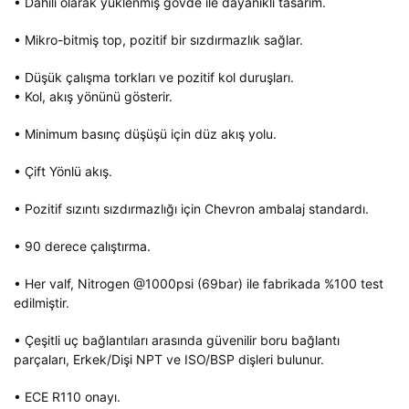
• Dahili olarak yüklenmiş gövde ile dayanıklı tasarım.
• Mikro-bitmiş top, pozitif bir sızdırmazlık sağlar.
• Düşük çalışma torkları ve pozitif kol duruşları.
• Kol, akış yönünü gösterir.
• Minimum basınç düşüşü için düz akış yolu.
• Çift Yönlü akış.
• Pozitif sızıntı sızdırmazlığı için Chevron ambalaj standardı.
• 90 derece çalıştırma.
• Her valf, Nitrogen @1000psi (69bar) ile fabrikada %100 test
edilmiştir.
• Çeşitli uç bağlantıları arasında güvenilir boru bağlantı
parçaları, Erkek/Dişi NPT ve ISO/BSP dişleri bulunur.
• ECE R110 onayı.