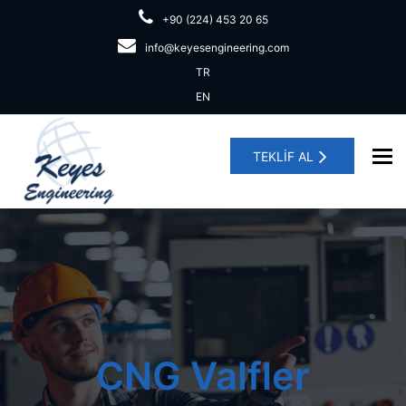
+90 (224) 453 20 65
info@keyesengineering.com
TR
EN
To
TEKLİF AL
CNG Valfler